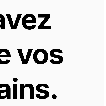
vez 
e vos 
ains.