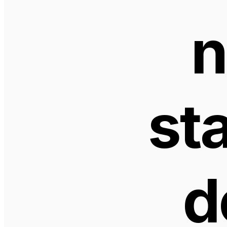
n
sta
d