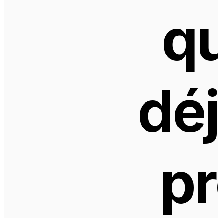
qu
déj
pr