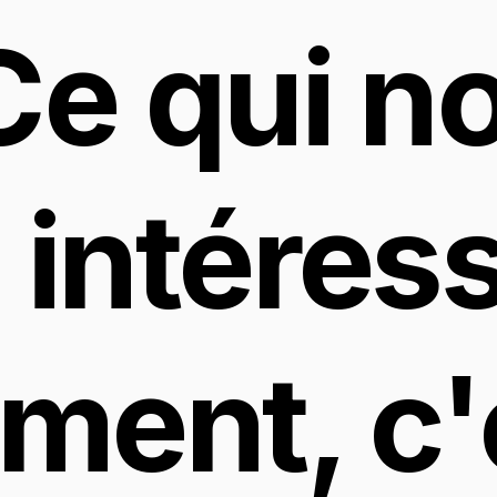
Ce qui no
intéress
ment, c'