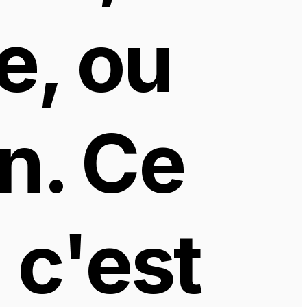
, ou 
n. Ce 
c'est 