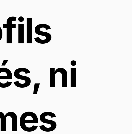
ils 
s, ni 
mes 