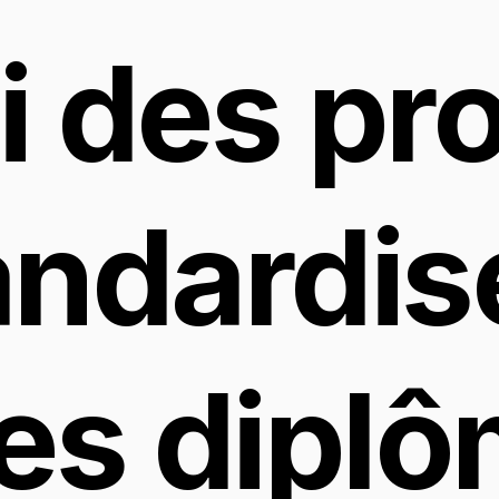
i des prof
ndardisé
es diplô