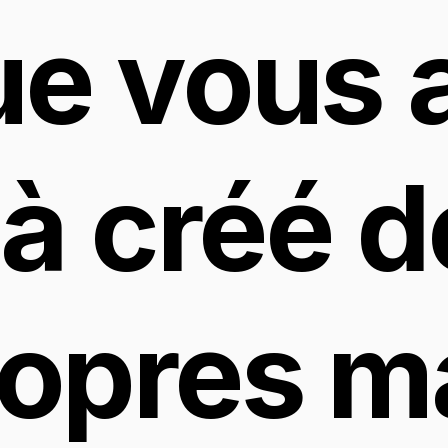
e vous a
à créé d
opres m