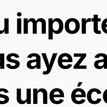
 importe
s ayez a
 une éco