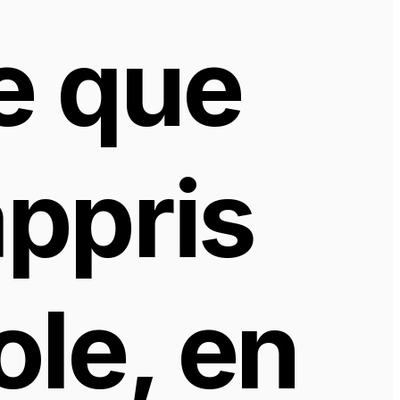
 que 
ppris 
le, en 