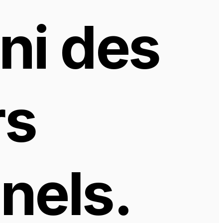
ni des 
s 
els. 