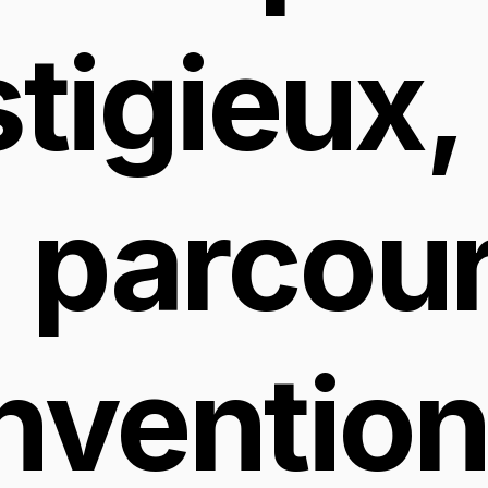
tigieux, 
parcour
nventionn