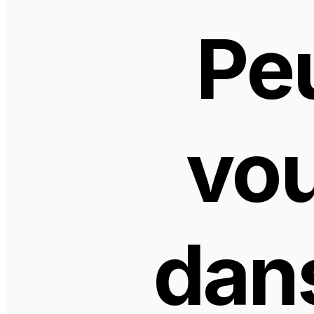
Peu
vou
dans