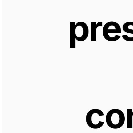
pres
co