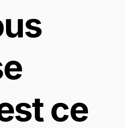
us 
e 
est ce 